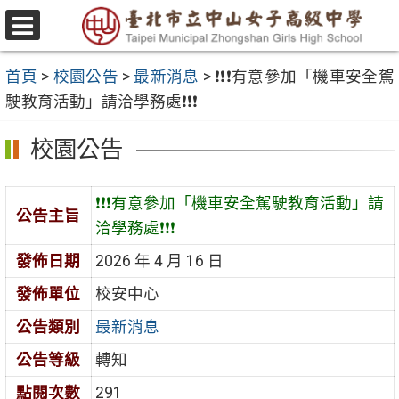
跳
至
選
主
單
首頁
>
校園公告
>
最新消息
>
❗❗❗有意參加「機車安全駕
要
駛教育活動」請洽學務處❗❗❗
內
容
校園公告
區
❗❗❗有意參加「機車安全駕駛教育活動」請
公告主旨
洽學務處❗❗❗
發佈日期
2026 年 4 月 16 日
發佈單位
校安中心
公告類別
最新消息
公告等級
轉知
點閱次數
291