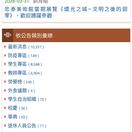
2026-03-31
訓育組
忠泰美術館當期展覽《燼光之城—文明之後的迴
零》，歡迎踴躍參觀
依公告類別彙總
最新消息
( 10,337 )
防疫專區
( 149 )
學生專區
( 8,048 )
教師專區
( 6,904 )
榮譽榜
( 343 )
外食議題
( 9 )
學生自治組織
( 70 )
校慶
( 56 )
畢典
( 53 )
退休人員公告
( 71 )