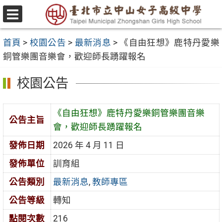
跳
至
選
主
單
首頁
>
校園公告
>
最新消息
>
《自由狂想》鹿特丹愛樂
要
銅管樂團音樂會，歡迎師長踴躍報名
內
容
校園公告
區
《自由狂想》鹿特丹愛樂銅管樂團音樂
公告主旨
會，歡迎師長踴躍報名
發佈日期
2026 年 4 月 11 日
發佈單位
訓育組
公告類別
最新消息
,
教師專區
公告等級
轉知
點閱次數
216