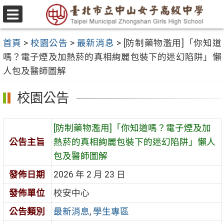
跳
至
選
主
單
首頁
>
校園公告
>
最新消息
>
[防制藥物濫用]「你知道
要
嗎？電子煙及加熱菸的真相絢麗包裝下的迷幻陷阱」懶
內
人包及醫師圖解
容
區
校園公告
[防制藥物濫用]「你知道嗎？電子煙及加
公告主旨
熱菸的真相絢麗包裝下的迷幻陷阱」懶人
包及醫師圖解
發佈日期
2026 年 2 月 23 日
發佈單位
校安中心
公告類別
最新消息
,
學生專區