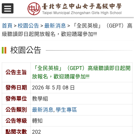
跳
至
選
主
單
首頁
>
校園公告
>
最新消息
>
「全民英檢」（GEPT）高
要
級聽讀即日起開放報名，歡迎踴躍參加!!!
內
容
校園公告
區
「全民英檢」（GEPT）高級聽讀即日起開
公告主旨
放報名，歡迎踴躍參加!!!
發佈日期
2026 年 5 月 08 日
發佈單位
教學組
公告類別
最新消息
,
學生專區
公告等級
轉知
點閱次數
202