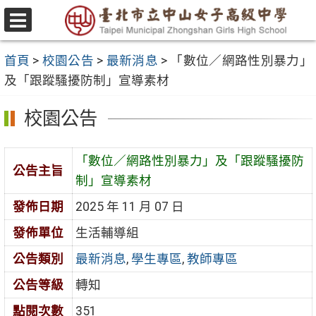
跳
至
選
主
單
首頁
>
校園公告
>
最新消息
>
「數位／網路性別暴力」
要
及「跟蹤騷擾防制」宣導素材
內
容
校園公告
區
「數位／網路性別暴力」及「跟蹤騷擾防
公告主旨
制」宣導素材
發佈日期
2025 年 11 月 07 日
發佈單位
生活輔導組
公告類別
最新消息
,
學生專區
,
教師專區
公告等級
轉知
點閱次數
351