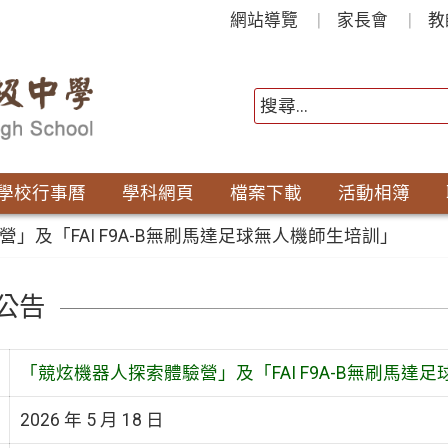
網站導覽
家長會
教
學校行事曆
學科網頁
檔案下載
活動相簿
」及「FAI F9A-B無刷馬達足球無人機師生培訓」
公告
「競炫機器人探索體驗營」及「FAI F9A-B無刷馬達
2026 年 5 月 18 日