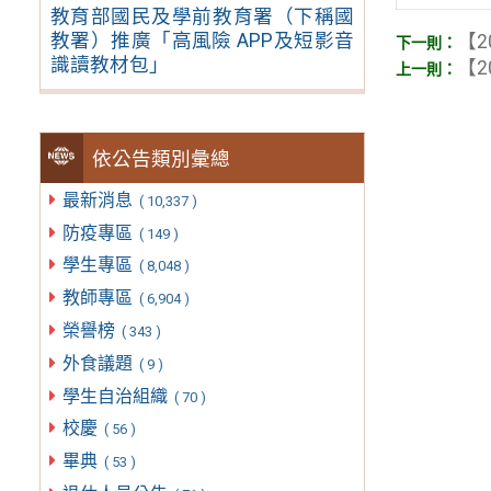
教育部國民及學前教育署（下稱國
教署）推廣「高風險 APP及短影音
【2
識讀教材包」
【2
依公告類別彙總
最新消息
( 10,337 )
防疫專區
( 149 )
學生專區
( 8,048 )
教師專區
( 6,904 )
榮譽榜
( 343 )
外食議題
( 9 )
學生自治組織
( 70 )
校慶
( 56 )
畢典
( 53 )