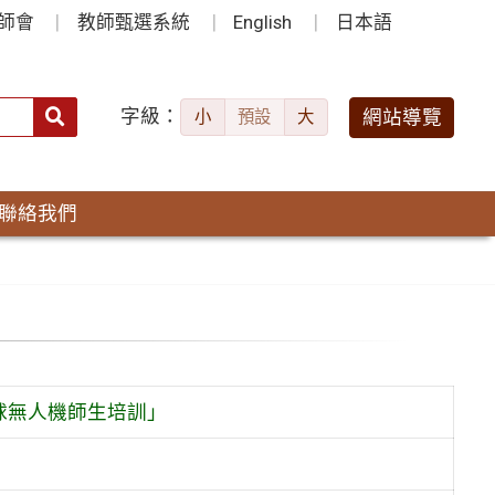
師會
教師甄選系統
English
日本語
字級：
送出
網站導覽
小
預設
大
搜
尋：
聯絡我們
足球無人機師生培訓」