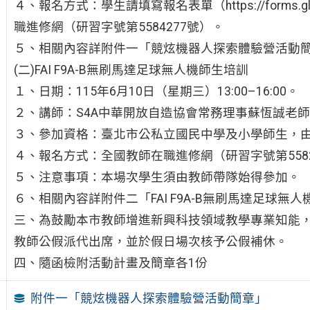
４、報名方式：學生請填寫報名表單（https://forms.g
職進修網（研習字號第5584277號）。
５、相關內容詳附件一「競炫機器人探索體驗營活動
(二)FAI F9A-B無刷馬達足球無人機師生培訓
１、日期：115年6月10日（星期三）13:00–16:00。
２、講師：S4A中華開放自造協會常務理事蘇恆誠老
３、參加資格：臺北市公私立國民中學及小學師生，
４、報名方式：全國教師在職進修網（研習字號第5582
５、注意事項：本場次學生須由教師帶隊始得參加。
６、相關內容詳附件二「FAI F9A-B無刷馬達足球無
三、為鼓勵本市教師增進新興科技領域教學專業知能
教師公假派代出席，並於假日場次核予公假補休。
四、隨函檢附活動計畫及簡章各1份
附件一「競炫機器人探索體驗營活動簡章」