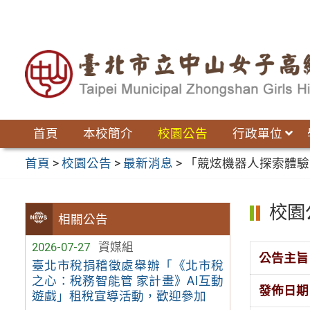
跳
至
主
要
內
容
區
首頁
本校簡介
校園公告
行政單位
首頁
>
校園公告
>
最新消息
>
「競炫機器人探索體驗營
校園
相關公告
2026-07-27
資媒組
公告主旨
臺北市稅捐稽徵處舉辦「《北市稅
之心：稅務智能管 家計畫》AI互動
發佈日期
遊戲」租稅宣導活動，歡迎參加