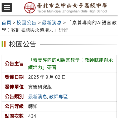
跳
至
選
主
單
首頁
>
校園公告
>
最新消息
>
「素養導向的AI語言教
要
學：教師賦能與永續培力」研習
內
容
校園公告
區
「素養導向的AI語言教學：教師賦能與永
公告主旨
續培力」研習
發佈日期
2025 年 9 月 02 日
發佈單位
實驗研究組
公告類別
最新消息
,
教師專區
公告等級
轉知
點閱次數
434