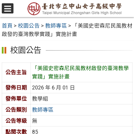
跳
至
選
主
單
首頁
>
校園公告
>
教師專區
>
「美國史密森尼民風教材
要
啟發的臺灣教學實踐」實施計畫
內
容
校園公告
區
「美國史密森尼民風教材啟發的臺灣教學
公告主旨
實踐」實施計畫
發佈日期
2026 年 6 月 01 日
發佈單位
教學組
公告類別
教師專區
公告等級
無
點閱次數
85