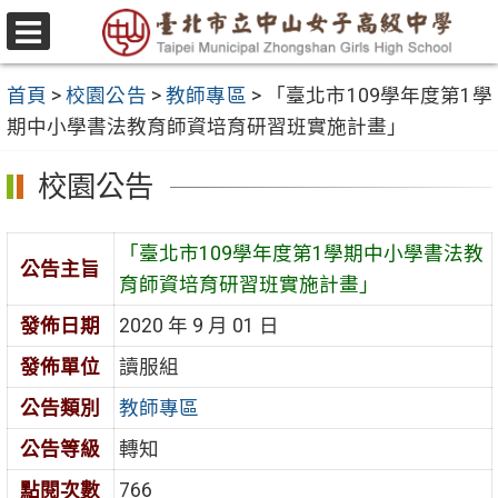
跳
至
選
主
單
首頁
>
校園公告
>
教師專區
>
「臺北市109學年度第1學
要
期中小學書法教育師資培育研習班實施計畫」
內
容
校園公告
區
「臺北市109學年度第1學期中小學書法教
公告主旨
育師資培育研習班實施計畫」
發佈日期
2020 年 9 月 01 日
發佈單位
讀服組
公告類別
教師專區
公告等級
轉知
點閱次數
766