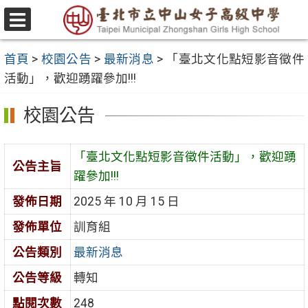
跳
至
選
主
單
首頁
>
校園公告
>
最新消息
>
「臺北文化點短影音徵件
要
活動」，歡迎踴躍參加!!!
內
容
校園公告
區
「臺北文化點短影音徵件活動」，歡迎踴
公告主旨
躍參加!!!
發佈日期
2025 年 10 月 15 日
發佈單位
訓育組
公告類別
最新消息
公告等級
轉知
點閱次數
248