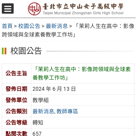
跳
至
選
主
單
首頁
>
校園公告
>
最新消息
>
「茉莉人生在高中：影像
要
跨領域與全球素養教學工作坊」
內
容
校園公告
區
「茉莉人生在高中：影像跨領域與全球素
公告主旨
養教學工作坊」
發佈日期
2024 年 6 月 13 日
發佈單位
教學組
公告類別
最新消息
,
教師專區
公告等級
轉知
點閱次數
657