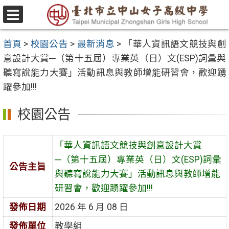
跳
至
選
主
單
首頁
>
校園公告
>
最新消息
>
「華人資訊語文競技與創
要
意設計大賞─（第十五屆）專業英（日）文(ESP)詞彙與
內
聽寫說能力大賽」活動訊息與教師增能研習會，歡迎踴
容
躍參加!!!
區
校園公告
「華人資訊語文競技與創意設計大賞
─（第十五屆）專業英（日）文(ESP)詞彙
公告主旨
與聽寫說能力大賽」活動訊息與教師增能
研習會，歡迎踴躍參加!!!
發佈日期
2026 年 6 月 08 日
發佈單位
教學組