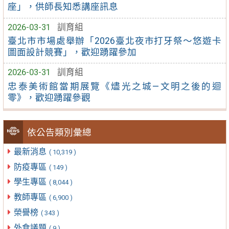
座」，供師長知悉講座訊息
2026-03-31
訓育組
臺北市市場處舉辦「2026臺北夜市打牙祭～悠遊卡
圖面設計競賽」，歡迎踴躍參加
2026-03-31
訓育組
忠泰美術館當期展覽《燼光之城—文明之後的迴
零》，歡迎踴躍參觀
依公告類別彙總
最新消息
( 10,319 )
防疫專區
( 149 )
學生專區
( 8,044 )
教師專區
( 6,900 )
榮譽榜
( 343 )
外食議題
( 9 )