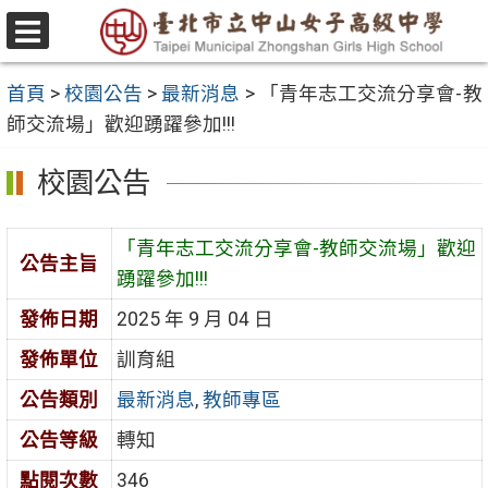
跳
至
選
主
單
首頁
>
校園公告
>
最新消息
>
「青年志工交流分享會-教
要
師交流場」歡迎踴躍參加!!!
內
容
校園公告
區
「青年志工交流分享會-教師交流場」歡迎
公告主旨
踴躍參加!!!
發佈日期
2025 年 9 月 04 日
發佈單位
訓育組
公告類別
最新消息
,
教師專區
公告等級
轉知
點閱次數
346