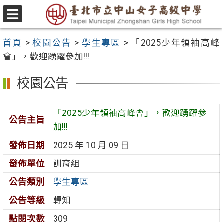
跳
至
選
主
單
首頁
>
校園公告
>
學生專區
>
「2025少年領袖高峰
要
會」，歡迎踴躍參加!!!
內
容
校園公告
區
「2025少年領袖高峰會」，歡迎踴躍參
公告主旨
加!!!
發佈日期
2025 年 10 月 09 日
發佈單位
訓育組
公告類別
學生專區
公告等級
轉知
點閱次數
309