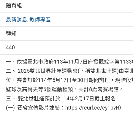
體育組
最新消息
,
教師專區
轉知
440
一、依據臺北市政府113年11月7日府授觀綜字第11330
二
、
2025雙北世界壯年運動會(下稱雙北世壯運)由
位，賽會訂於114年5月17日至30日期間辦理，現
壁球及高爾夫等6個運動種類，共計8處競賽場館。
三
、
雙北世壯運預計於114年2月17日截止報名
(一) 賽會宣傳影片連結：https://reurl.cc/ey1pvR）