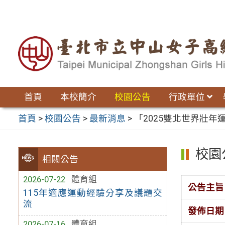
跳
至
主
要
內
容
區
首頁
本校簡介
校園公告
行政單位
首頁
>
校園公告
>
最新消息
>
「2025雙北世界壯
校園
相關公告
2026-07-22
體育組
公告主旨
115年適應運動經驗分享及議題交
流
發佈日期
2026-07-16
體育組