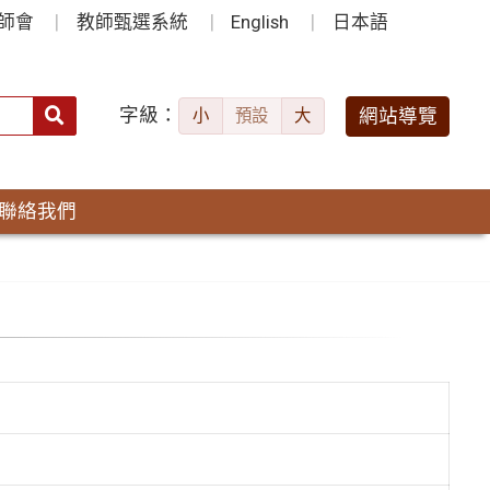
師會
教師甄選系統
English
日本語
字級：
送出
網站導覽
小
預設
大
搜
尋：
聯絡我們