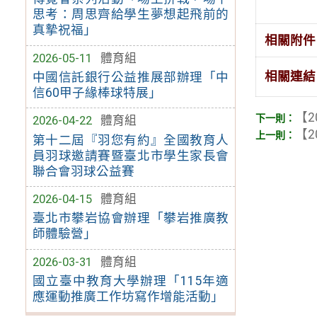
思考：周思齊給學生夢想起飛前的
真摯祝福」
相關附件
2026-05-11
體育組
相關連結
中國信託銀行公益推展部辦理「中
信60甲子緣棒球特展」
【2
2026-04-22
體育組
【2
第十二屆『羽您有約』全國教育人
員羽球邀請賽暨臺北市學生家長會
聯合會羽球公益賽
2026-04-15
體育組
臺北市攀岩協會辦理「攀岩推廣教
師體驗營」
2026-03-31
體育組
國立臺中教育大學辦理「115年適
應運動推廣工作坊寫作增能活動」