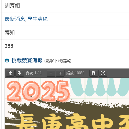
訓育組
最新消息
,
學生專區
轉知
388
挑戰競賽海報
(點擊下載檔案)
頁次
1
/
1
縮放
100%