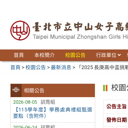
跳
至
主
要
內
容
區
首頁
本校簡介
校園公告
行政單位
首頁
>
校園公告
>
最新消息
>
「2025 長庚高中盃
校園
相關公告
2026-08-05
訓育組
公告主旨
【115學年度】學務處典禮組甄選
要點（含附件）
發佈日期
2026-06-24
訓育組