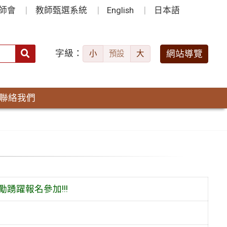
師會
教師甄選系統
English
日本語
字級：
送出
網站導覽
小
預設
大
搜
尋：
聯絡我們
踴躍報名參加!!!