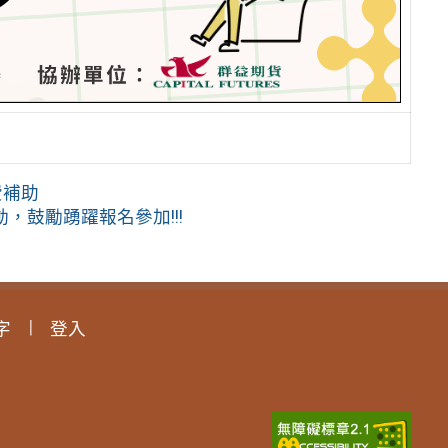
費補助
鼓勵踴躍報名參加!!!
字
登入