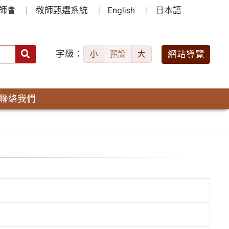
師會
教師甄選系統
English
日本語
字級：
送出
網站導覽
小
預設
大
搜
尋：
聯絡我們