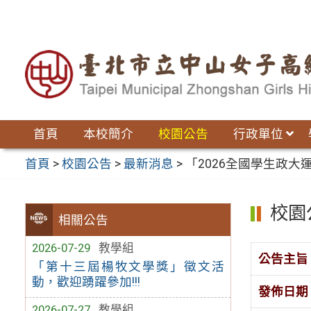
跳
至
主
要
內
容
區
首頁
本校簡介
校園公告
行政單位
首頁
>
校園公告
>
最新消息
>
「2026全國學生政
校園
相關公告
2026-07-29
教學組
公告主旨
「第十三屆楊牧文學獎」徵文活
動，歡迎踴躍參加!!!
發佈日期
2026-07-27
教學組