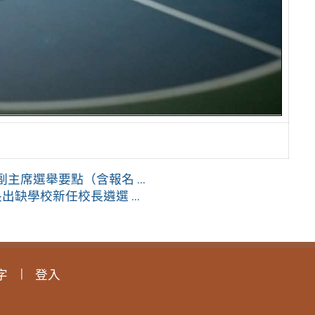
席選舉要點（含報名 ...
缺學校新任校長遴選 ...
字
登入