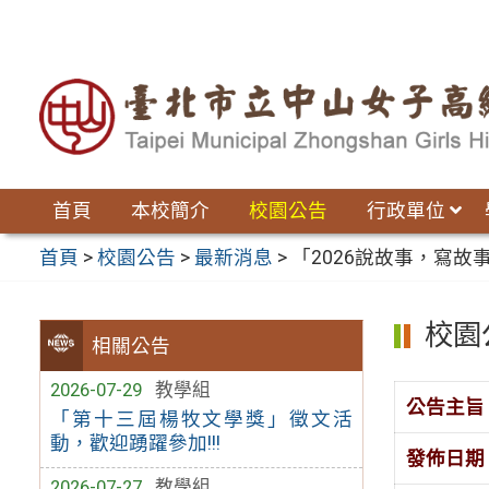
跳
至
主
要
內
容
區
首頁
本校簡介
校園公告
行政單位
首頁
>
校園公告
>
最新消息
>
「2026說故事，寫故
校園
相關公告
2026-07-29
教學組
公告主旨
「第十三屆楊牧文學獎」徵文活
動，歡迎踴躍參加!!!
發佈日期
2026-07-27
教學組