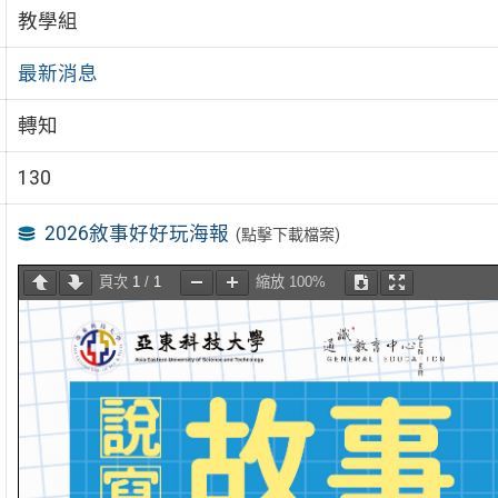
教學組
最新消息
轉知
130
2026敘事好好玩海報
(點擊下載檔案)
頁次
1
/
1
縮放
100%