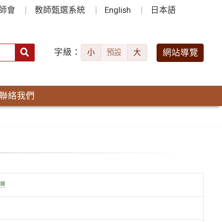
師會
教師甄選系統
English
日本語
字級：
送出
網站導覽
小
預設
大
搜
尋：
聯絡我們
!