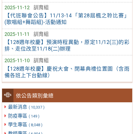
2025-11-12
訓育組
【代班聯會公告】11/13-14「第28屆楓之聆比賽」
(歌唱組+舞蹈組)-活動通知
2025-11-11
訓育組
【128週年校慶】預演時程異動，原定11/12(三)的彩
排、走位改至11/18(二)辦理
2025-11-10
訓育組
【128週年校慶】慶祝大會、閉幕典禮位置圖（含雨
備各班上下台動線）
依公告類別彙總
最新消息
( 10,337 )
防疫專區
( 149 )
學生專區
( 8,048 )
教師專區
( 6,904 )