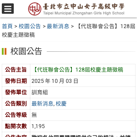
跳
至
選
主
單
首頁
>
校園公告
>
最新消息
>
【代班聯會公告】128屆
要
校慶主題徵稿
內
容
校園公告
區
公告主旨
【代班聯會公告】128屆校慶主題徵稿
發佈日期
2025 年 10 月 03 日
發佈單位
訓育組
公告類別
最新消息
,
校慶
公告等級
無
點閱次數
1,195