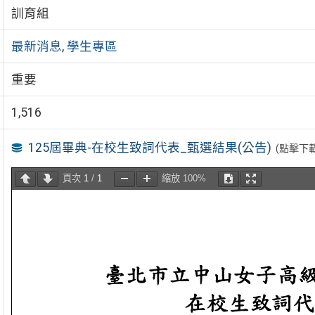
訓育組
最新消息
,
學生專區
重要
1,516
125屆畢典-在校生致詞代表_甄選結果(公告)
(點擊下
頁次
1
/
1
縮放
100%