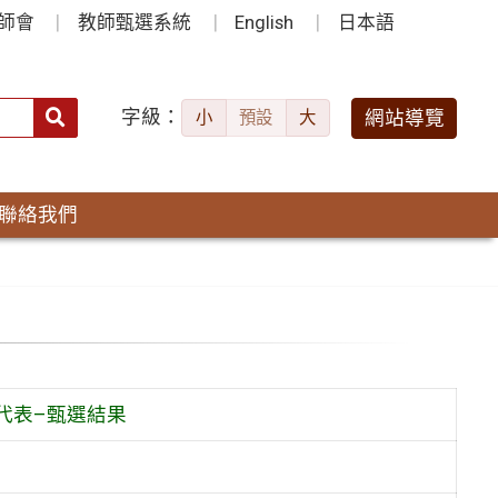
師會
教師甄選系統
English
日本語
字級：
送出
網站導覽
小
預設
大
搜
尋：
聯絡我們
代表–甄選結果