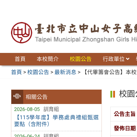
跳
至
主
要
內
容
區
首頁
本校簡介
校園公告
行政單位
首頁
>
校園公告
>
最新消息
>
【代畢籌會公告】本校
校園
相關公告
2026-08-05
訓育組
公告主旨
【115學年度】學務處典禮組甄選
要點（含附件）
發佈日期
2026-06-24
訓育組