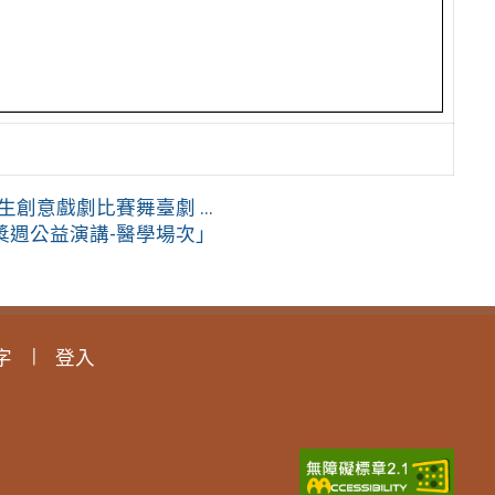
生創意戲劇比賽舞臺劇 ...
獎週公益演講-醫學場次」
字
登入