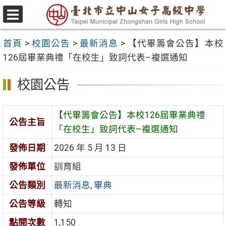
跳
至
選
主
單
首頁
>
校園公告
>
最新消息
>
【代畢籌會公告】本校
要
126屆畢業典禮「在校生」致詞代表–複選通知
內
容
校園公告
區
【代畢籌會公告】本校126屆畢業典禮
公告主旨
「在校生」致詞代表–複選通知
發佈日期
2026 年 5 月 13 日
發佈單位
訓育組
公告類別
最新消息
,
畢典
公告等級
轉知
點閱次數
1,150