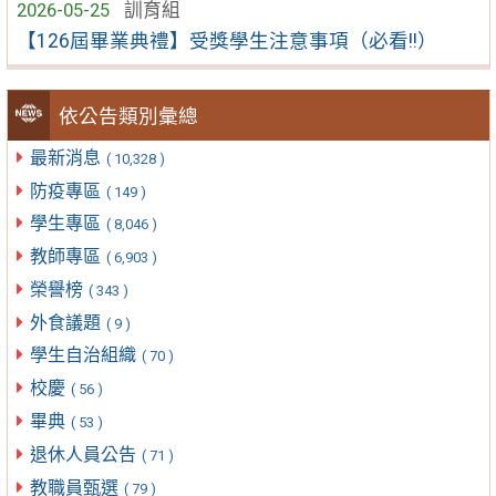
2026-05-25
訓育組
【126屆畢業典禮】受獎學生注意事項（必看!!）
依公告類別彙總
最新消息
( 10,328 )
防疫專區
( 149 )
學生專區
( 8,046 )
教師專區
( 6,903 )
榮譽榜
( 343 )
外食議題
( 9 )
學生自治組織
( 70 )
校慶
( 56 )
畢典
( 53 )
退休人員公告
( 71 )
教職員甄選
( 79 )