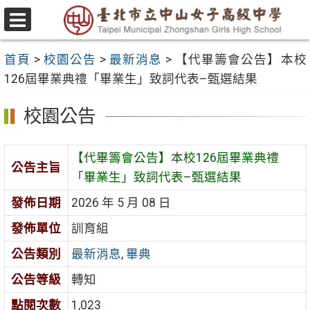
跳
至
選
主
單
首頁
>
校園公告
>
最新消息
>
【代畢籌會公告】本校
要
126屆畢業典禮「畢業生」致詞代表–甄選結果
內
容
校園公告
區
【代畢籌會公告】本校126屆畢業典禮
公告主旨
「畢業生」致詞代表–甄選結果
發佈日期
2026 年 5 月 08 日
發佈單位
訓育組
公告類別
最新消息
,
畢典
公告等級
轉知
點閱次數
1,023