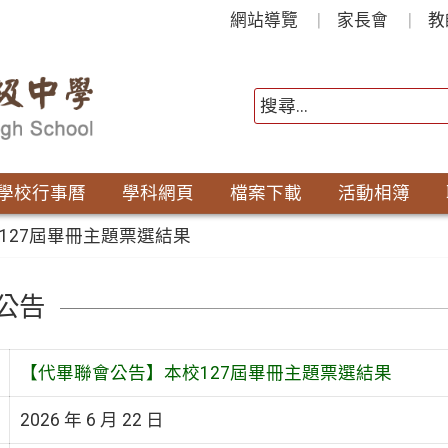
網站導覽
家長會
教
學校行事曆
學科網頁
檔案下載
活動相簿
127屆畢冊主題票選結果
公告
【代畢聯會公告】本校127屆畢冊主題票選結果
2026 年 6 月 22 日