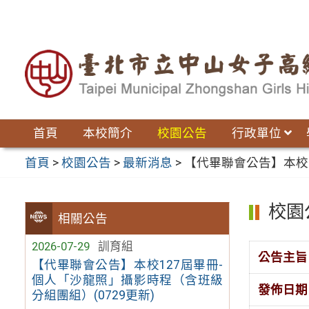
跳
至
主
要
內
容
區
首頁
本校簡介
校園公告
行政單位
首頁
>
校園公告
>
最新消息
>
【代畢聯會公告】本校
校園
相關公告
2026-07-29
訓育組
公告主旨
【代畢聯會公告】本校127屆畢冊-
個人「沙龍照」攝影時程（含班級
發佈日期
分組團組）(0729更新)