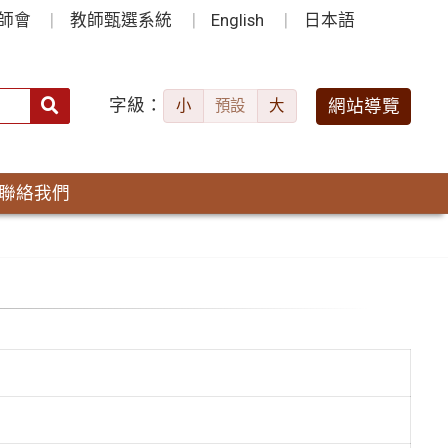
師會
教師甄選系統
English
日本語
字級：
送出
網站導覽
小
預設
大
搜
尋：
聯絡我們