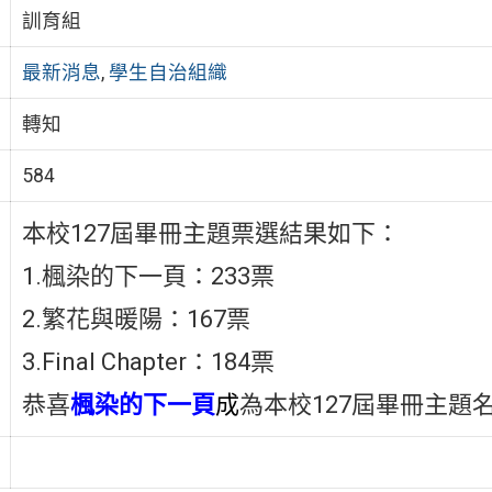
訓育組
最新消息
,
學生自治組織
轉知
584
本校127屆畢冊主題票選結果如下：
1.楓染的下一頁：233票
2.繁花與暖陽：167票
3.Final Chapter：184票
恭喜
楓染的下一頁
成
為本校127屆畢冊主題