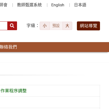
師會
教師甄選系統
English
日本語
字級：
送出
網站導覽
小
預設
大
搜
尋：
聯絡我們
舉作業程序調整