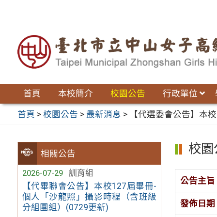
跳
至
主
要
內
容
區
首頁
本校簡介
校園公告
行政單位
首頁
>
校園公告
>
最新消息
>
【代選委會公告】本校
校園
相關公告
2026-07-29
訓育組
公告主旨
【代畢聯會公告】本校127屆畢冊-
個人「沙龍照」攝影時程（含班級
發佈日期
分組團組）(0729更新)