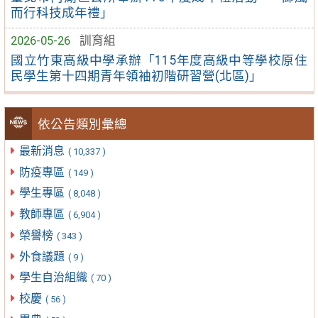
而行科技成年禮」
2026-05-26
訓育組
國立竹東高級中學承辦「115年度高級中等學校原住
民學生第十四期青年領袖初階研習營(北區)」
依公告類別彙總
最新消息
( 10,337 )
防疫專區
( 149 )
學生專區
( 8,048 )
教師專區
( 6,904 )
榮譽榜
( 343 )
外食議題
( 9 )
學生自治組織
( 70 )
校慶
( 56 )