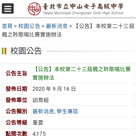
跳
至
選
主
單
首頁
>
校園公告
>
最新消息
>
【公告】本校第二十三屆
要
楓之聆歌唱比賽實施辦法
內
容
校園公告
區
【公告】本校第二十三屆楓之聆歌唱比賽
公告主旨
實施辦法
發佈日期
2020 年 9 月 16 日
發佈單位
訓育組
公告類別
最新消息
,
學生專區
公告等級
重要
點閱次數
4,175