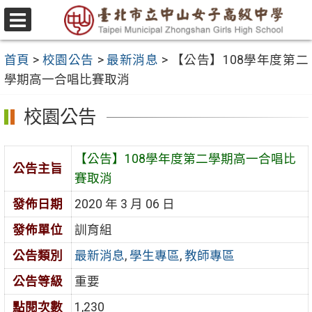
跳
至
選
主
單
首頁
>
校園公告
>
最新消息
>
【公告】108學年度第二
要
學期高一合唱比賽取消
內
容
校園公告
區
【公告】108學年度第二學期高一合唱比
公告主旨
賽取消
發佈日期
2020 年 3 月 06 日
發佈單位
訓育組
公告類別
最新消息
,
學生專區
,
教師專區
公告等級
重要
點閱次數
1,230