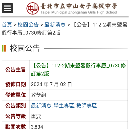
跳
至
選
主
單
首頁
>
校園公告
>
最新消息
>
【公告】112-2期末暨暑
要
假行事曆_0730修訂第2版
內
容
校園公告
區
【公告】112-2期末暨暑假行事曆_0730修
公告主旨
訂第2版
發佈日期
2024 年 7 月 02 日
發佈單位
教學組
公告類別
最新消息
,
學生專區
,
教師專區
公告等級
重要
點閱次數
3,834