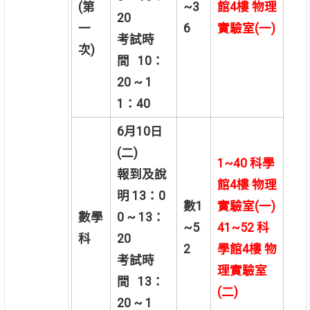
(第
~3
館4樓 物理
20
一
6
實驗室(一)
考試時
次)
間 10：
20 ~ 1
1：40
6
月10日
(二)
1~40
科學
報到及說
館4樓 物理
明 13：0
數1
實驗室(一)
數學
0 ~ 13：
~5
41~52
科
科
20
2
學館4樓 物
考試時
理實驗室
間 13：
(二)
20 ~ 1