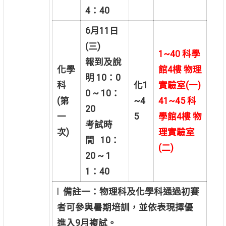
4：40
6
月11日
(三)
1~40
科學
報到及說
化學
館4樓 物理
明 10：0
科
化1
實驗室(一)
0 ~ 10：
(
第
~4
41~45
科
20
一
5
學館4樓 物
考試時
次)
理實驗室
間 10：
(二)
20 ~ 1
1：40
l
備註一：物理科及化學科通過初賽
者可參與暑期培訓，並依表現擇優
進入9月複試。