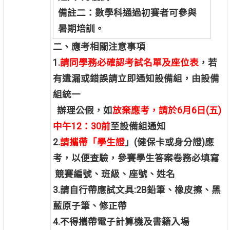
備註二：數學科通過初賽者可參與
暑期培訓。
二、應考相關注意事項
1.
請同學務必確認考試名單及座位表
，若
有遺漏或錯誤請立即通知設備組，由設備
組統一
辦理公假，如
放棄應考，請於6月6日(五)
中午12：30前
至設備組通知
2.
請攜帶「學生證
」
(
健保卡或身分證)應
考，以便查驗，參賽學生答案卷務必填寫
競賽編號、班級、座號、姓名
3.
請自行帶應試文具:2B鉛筆、橡皮擦、黑
藍原子筆、修正帶
4.
不得攜帶電子計算機及書籍入場