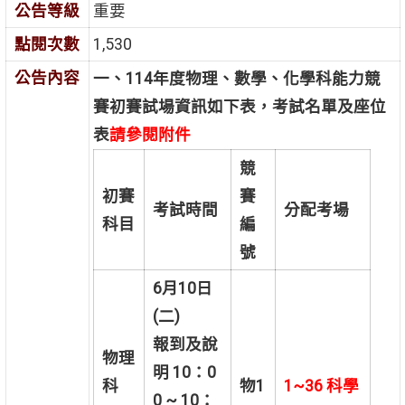
公告等級
重要
點閱次數
1,530
公告內容
一、114年度物理、數學、化學科能力競
賽初賽試場資訊如下表，考試名單及座位
表
請參閱附件
競
初賽
賽
考試時間
分配考場
科目
編
號
6
月10日
(二)
報到及說
物理
明 10：0
科
物1
1~36
科學
0 ~ 10：