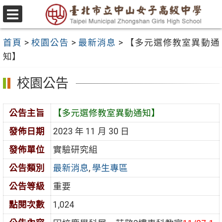
跳
至
選
主
單
首頁
>
校園公告
>
最新消息
>
【多元選修教室異動通
要
知】
內
容
校園公告
區
公告主旨
【多元選修教室異動通知】
發佈日期
2023 年 11 月 30 日
發佈單位
實驗研究組
公告類別
最新消息
,
學生專區
公告等級
重要
點閱次數
1,024