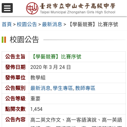
跳
至
選
主
單
首頁
>
校園公告
>
最新消息
>
【學藝競賽】比賽序號
要
內
校園公告
容
區
公告主旨
【學藝競賽】比賽序號
發佈日期
2020 年 3 月 24 日
發佈單位
教學組
公告類別
最新消息
,
學生專區
,
教師專區
公告等級
重要
點閱次數
1,454
公告內容
高二英文作文、高一客語演說、高一英語