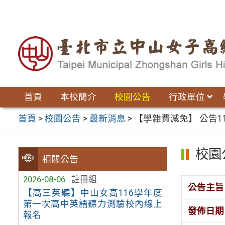
跳
至
主
要
內
容
區
首頁
本校簡介
校園公告
行政單位
首頁
>
校園公告
>
最新消息
>
【學雜費減免】 公告
校園
相關公告
2026-08-06
註冊組
公告主旨
【高三英聽】中山女高116學年度
第一次高中英語聽力測驗校內線上
發佈日期
報名