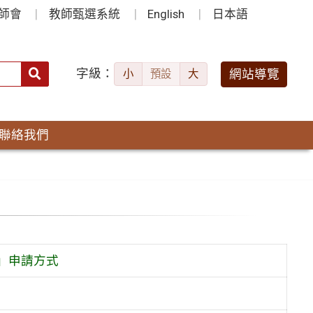
師會
教師甄選系統
English
日本語
字級：
送出
網站導覽
小
預設
大
搜
尋：
聯絡我們
免」申請方式