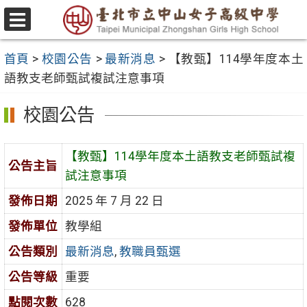
跳
至
選
主
單
首頁
>
校園公告
>
最新消息
>
【教甄】114學年度本土
要
語教支老師甄試複試注意事項
內
容
校園公告
區
【教甄】114學年度本土語教支老師甄試複
公告主旨
試注意事項
發佈日期
2025 年 7 月 22 日
發佈單位
教學組
公告類別
最新消息
,
教職員甄選
公告等級
重要
點閱次數
628