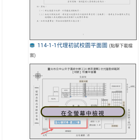
114-1-1代理初試校園平面圖
(點擊下載檔
案)
在全螢幕中檢視