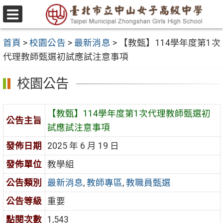
跳
至
選
主
單
首頁
>
校園公告
>
最新消息
>
【教甄】114學年度第1次
要
代理教師甄選初試應試注意事項
內
容
校園公告
區
【教甄】114學年度第1次代理教師甄選初
公告主旨
試應試注意事項
發佈日期
2025 年 6 月 19 日
發佈單位
教學組
公告類別
最新消息
,
教師專區
,
教職員甄選
公告等級
重要
點閱次數
1,543