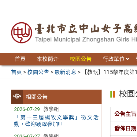
跳
至
主
要
內
容
區
首頁
本校簡介
校園公告
行政單位
首頁
>
校園公告
>
最新消息
>
【教甄】115學年度
校園
相關公告
2026-07-29
教學組
公告主旨
「第十三屆楊牧文學獎」徵文活
動，歡迎踴躍參加!!!
發佈日期
2026-07-27
教學組