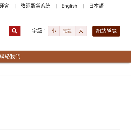
師會
教師甄選系統
English
日本語
字級：
送出
網站導覽
小
預設
大
搜
尋：
聯絡我們