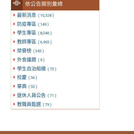
依公告類別彙總
最新消息
( 10,328 )
防疫專區
( 149 )
學生專區
( 8,046 )
教師專區
( 6,903 )
榮譽榜
( 343 )
外食議題
( 9 )
學生自治組織
( 70 )
校慶
( 56 )
畢典
( 53 )
退休人員公告
( 71 )
教職員甄選
( 79 )