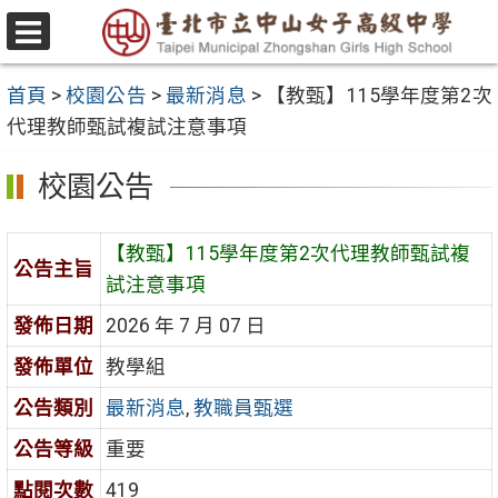
跳
至
選
主
單
首頁
>
校園公告
>
最新消息
>
【教甄】115學年度第2次
要
代理教師甄試複試注意事項
內
容
校園公告
區
【教甄】115學年度第2次代理教師甄試複
公告主旨
試注意事項
發佈日期
2026 年 7 月 07 日
發佈單位
教學組
公告類別
最新消息
,
教職員甄選
公告等級
重要
點閱次數
419