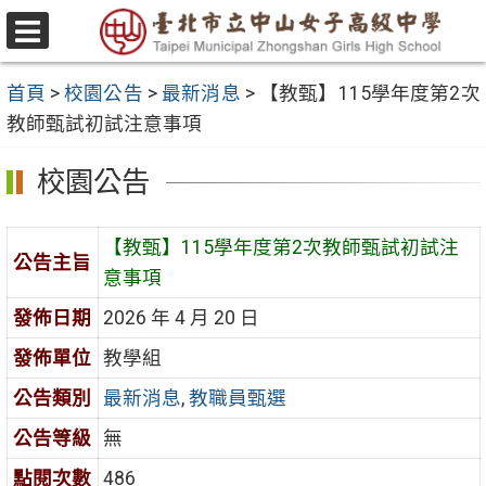
跳
至
選
主
單
首頁
>
校園公告
>
最新消息
>
【教甄】115學年度第2次
要
教師甄試初試注意事項
內
容
校園公告
區
【教甄】115學年度第2次教師甄試初試注
公告主旨
意事項
發佈日期
2026 年 4 月 20 日
發佈單位
教學組
公告類別
最新消息
,
教職員甄選
公告等級
無
點閱次數
486