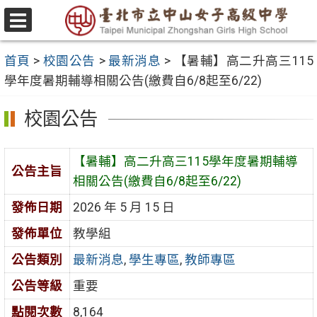
跳
至
選
主
單
首頁
>
校園公告
>
最新消息
>
【暑輔】高二升高三115
要
學年度暑期輔導相關公告(繳費自6/8起至6/22)
內
容
校園公告
區
【暑輔】高二升高三115學年度暑期輔導
公告主旨
相關公告(繳費自6/8起至6/22)
發佈日期
2026 年 5 月 15 日
發佈單位
教學組
公告類別
最新消息
,
學生專區
,
教師專區
公告等級
重要
點閱次數
8,164