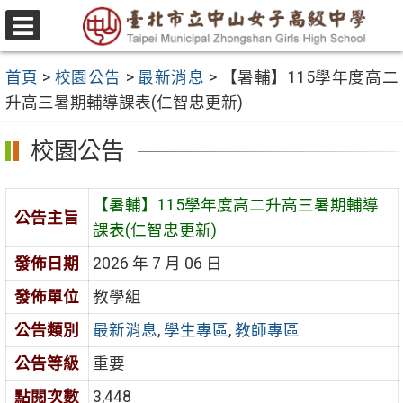
跳
至
選
主
單
首頁
>
校園公告
>
最新消息
>
【暑輔】115學年度高二
要
升高三暑期輔導課表(仁智忠更新)
內
容
校園公告
區
【暑輔】115學年度高二升高三暑期輔導
公告主旨
課表(仁智忠更新)
發佈日期
2026 年 7 月 06 日
發佈單位
教學組
公告類別
最新消息
,
學生專區
,
教師專區
公告等級
重要
點閱次數
3,448