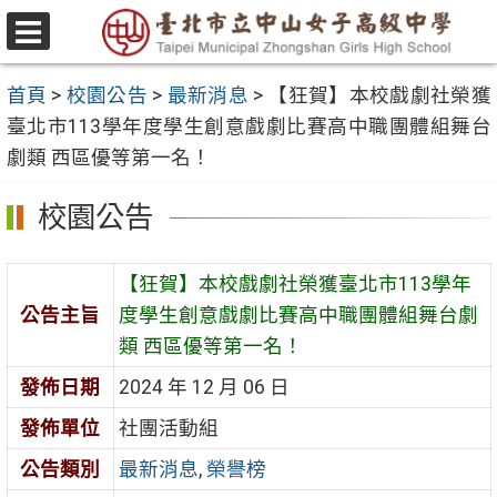
跳
至
選
主
單
首頁
>
校園公告
>
最新消息
>
【狂賀】本校戲劇社榮獲
要
臺北市113學年度學生創意戲劇比賽高中職團體組舞台
內
劇類 西區優等第一名！
容
區
校園公告
【狂賀】本校戲劇社榮獲臺北市113學年
公告主旨
度學生創意戲劇比賽高中職團體組舞台劇
類 西區優等第一名！
發佈日期
2024 年 12 月 06 日
發佈單位
社團活動組
公告類別
最新消息
,
榮譽榜