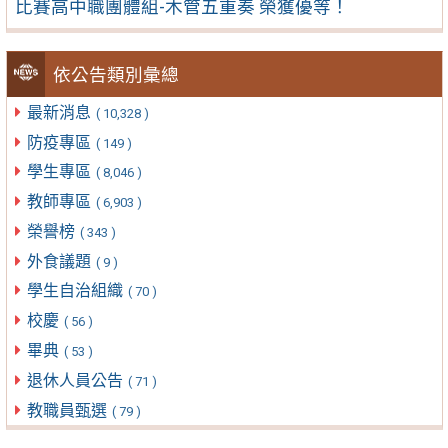
比賽高中職團體組-木管五重奏 榮獲優等！
依公告類別彙總
最新消息
( 10,328 )
防疫專區
( 149 )
學生專區
( 8,046 )
教師專區
( 6,903 )
榮譽榜
( 343 )
外食議題
( 9 )
學生自治組織
( 70 )
校慶
( 56 )
畢典
( 53 )
退休人員公告
( 71 )
教職員甄選
( 79 )