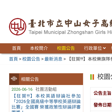
跳
至
主
要
內
容
區
首頁
本校簡介
校園公告
行政單位
首頁
>
校園公告
>
最新消息
>
【狂賀!!!】本校樂旗
校園
相關公告
2026-06-16
社團活動組
公告主旨
【狂賀!!!】本校英語辯論社參加
「2026全國高級中等學校英語辯論
發佈日期
比賽」全國賽 榮獲政策性辯論評審