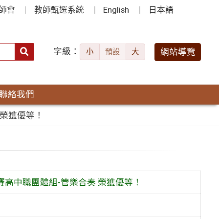
師會
教師甄選系統
English
日本語
字級：
送出
網站導覽
小
預設
大
搜
尋：
聯絡我們
 榮獲優等！
比賽高中職團體組-管樂合奏 榮獲優等！