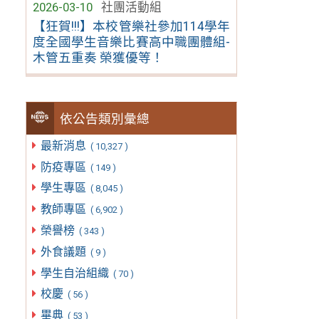
2026-03-10
社團活動組
【狂賀!!!】本校管樂社參加114學年
度全國學生音樂比賽高中職團體組-
木管五重奏 榮獲優等！
依公告類別彙總
最新消息
( 10,327 )
防疫專區
( 149 )
學生專區
( 8,045 )
教師專區
( 6,902 )
榮譽榜
( 343 )
外食議題
( 9 )
學生自治組織
( 70 )
校慶
( 56 )
畢典
( 53 )