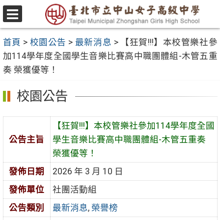
跳
至
選
主
單
首頁
>
校園公告
>
最新消息
>
【狂賀!!!】本校管樂社參
要
加114學年度全國學生音樂比賽高中職團體組-木管五重
內
奏 榮獲優等！
容
區
校園公告
【狂賀!!!】本校管樂社參加114學年度全國
公告主旨
學生音樂比賽高中職團體組-木管五重奏
榮獲優等！
發佈日期
2026 年 3 月 10 日
發佈單位
社團活動組
公告類別
最新消息
,
榮譽榜