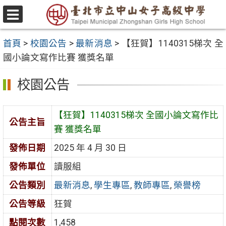
跳
至
選
主
單
首頁
>
校園公告
>
最新消息
>
【狂賀】1140315梯次 全
要
國小論文寫作比賽 獲獎名單
內
容
校園公告
區
【狂賀】1140315梯次 全國小論文寫作比
公告主旨
賽 獲獎名單
發佈日期
2025 年 4 月 30 日
發佈單位
讀服組
公告類別
最新消息
,
學生專區
,
教師專區
,
榮譽榜
公告等級
狂賀
點閱次數
1,458