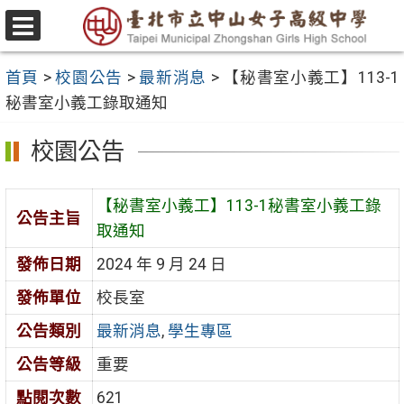
跳
至
選
主
單
首頁
>
校園公告
>
最新消息
>
【秘書室小義工】113-1
要
秘書室小義工錄取通知
內
容
校園公告
區
【秘書室小義工】113-1秘書室小義工錄
公告主旨
取通知
發佈日期
2024 年 9 月 24 日
發佈單位
校長室
公告類別
最新消息
,
學生專區
公告等級
重要
點閱次數
621