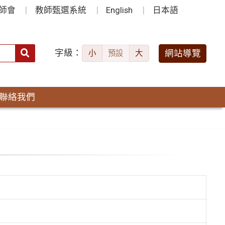
師會
教師甄選系統
English
日本語
字級：
送出
網站導覽
小
預設
大
搜
尋：
聯絡我們