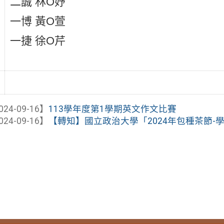
二誠 林O妤
一博 黃O萱
一捷 徐O芹
024-09-16】
113學年度第1學期英文作文比賽
024-09-16】
【轉知】國立政治大學「2024年包種茶節-