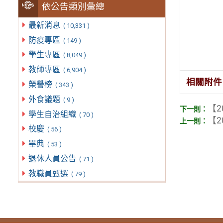
依公告類別彙總
最新消息
( 10,331 )
防疫專區
( 149 )
學生專區
( 8,049 )
教師專區
( 6,904 )
相關附件
榮譽榜
( 343 )
外食議題
( 9 )
【2
學生自治組織
( 70 )
【2
校慶
( 56 )
畢典
( 53 )
退休人員公告
( 71 )
教職員甄選
( 79 )