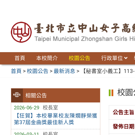
跳
至
主
要
內
容
區
首頁
本校簡介
校園公告
行政單位
首頁
>
校園公告
>
最新消息
>
【秘書室小義工】113
校園
相關公告
2026-06-29
校長室
公告主旨
【狂賀】本校畢業校友陳嫺靜榮獲
第37屆金曲獎最佳新人獎
發佈日期
2026-03-11
校長室