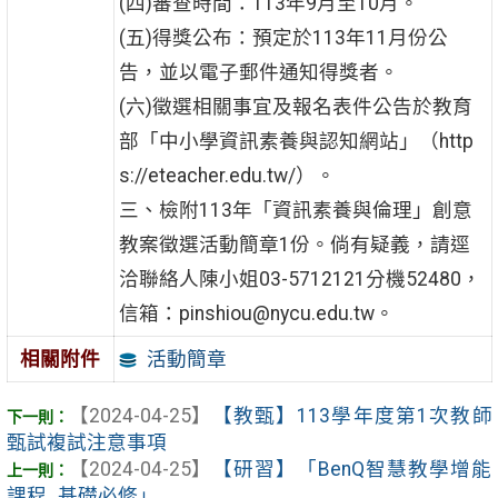
(四)審查時間：113年9月至10月。
(五)得獎公布：預定於113年11月份公
告，並以電子郵件通知得獎者。
(六)徵選相關事宜及報名表件公告於教育
部「中小學資訊素養與認知網站」（http
s://eteacher.edu.tw/）。
三、檢附113年「資訊素養與倫理」創意
教案徵選活動簡章1份。倘有疑義，請逕
洽聯絡人陳小姐03-5712121分機52480，
信箱：pinshiou@nycu.edu.tw。
活動簡章
相關附件
【2024-04-25】
【教甄】113學年度第1次教師
甄試複試注意事項
【2024-04-25】
【研習】「BenQ智慧教學增能
課程_基礎必修」