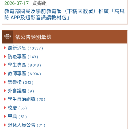
2026-07-17
資媒組
教育部國民及學前教育署（下稱國教署）推廣「高風
險 APP及短影音識讀教材包」
依公告類別彙總
最新消息
( 10,337 )
防疫專區
( 149 )
學生專區
( 8,048 )
教師專區
( 6,904 )
榮譽榜
( 343 )
外食議題
( 9 )
學生自治組織
( 70 )
校慶
( 56 )
畢典
( 53 )
退休人員公告
( 71 )