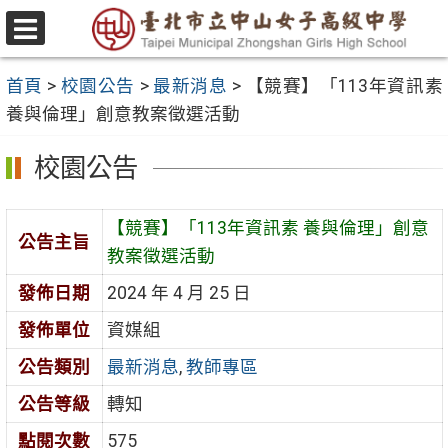
跳
至
選
主
單
首頁
>
校園公告
>
最新消息
>
【競賽】「113年資訊素
要
養與倫理」創意教案徵選活動
內
容
校園公告
區
【競賽】「113年資訊素 養與倫理」創意
公告主旨
教案徵選活動
發佈日期
2024 年 4 月 25 日
發佈單位
資媒組
公告類別
最新消息
,
教師專區
公告等級
轉知
點閱次數
575