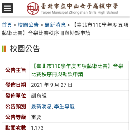
跳
至
選
主
單
首頁
>
校園公告
>
最新消息
>
【臺北市110學年度五項
要
藝術比賽】音樂比賽秩序冊與勘誤申請
內
容
校園公告
區
【臺北市110學年度五項藝術比賽】音樂
公告主旨
比賽秩序冊與勘誤申請
發佈日期
2021 年 9 月 27 日
發佈單位
訓育組
公告類別
最新消息
,
學生專區
公告等級
重要
點閱次數
1,173