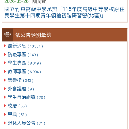
2026-05-26
訓育組
國立竹東高級中學承辦「115年度高級中等學校原住
民學生第十四期青年領袖初階研習營(北區)」
依公告類別彙總
最新消息
( 10,331 )
防疫專區
( 149 )
學生專區
( 8,049 )
教師專區
( 6,904 )
榮譽榜
( 343 )
外食議題
( 9 )
學生自治組織
( 70 )
校慶
( 56 )
畢典
( 53 )
退休人員公告
( 71 )