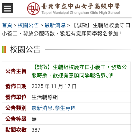
跳
至
選
主
單
首頁
>
校園公告
>
最新消息
>
【誠徵】生輔組校慶守口
要
小義工，發放公服時數，歡迎有意願同學報名參加!!
內
容
校園公告
區
【誠徵】生輔組校慶守口小義工，發放公
公告主旨
服時數，歡迎有意願同學報名參加!!
發佈日期
2025 年 11 月 17 日
發佈單位
生活輔導組
公告類別
最新消息
,
學生專區
公告等級
無
點閱次數
387