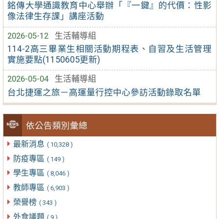
銘傳大學通識教育中心舉辦「『一鍵』的代價：性影
像法律生存課」講座活動
2026-05-12
生活輔導組
114-2高三畢業生相關活動期程表、自習及生活管理
實施要點(1150605更新)
2026-05-04
生活輔導組
台北捷運之旅－高運量行控中心參訪活動錄取名單
依公告類別彙總
最新消息
( 10,328 )
防疫專區
( 149 )
學生專區
( 8,046 )
教師專區
( 6,903 )
榮譽榜
( 343 )
外食議題
( 9 )