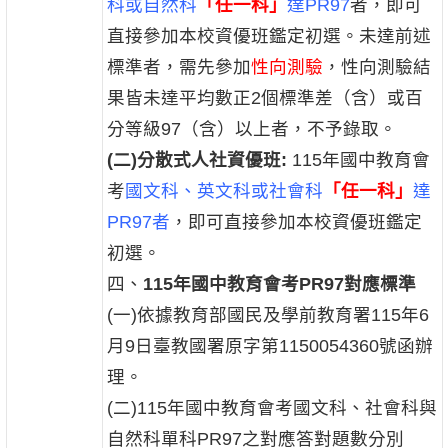
科或自然科
「任一科」
達PR97
者，即可
直接參加本校資優班鑑定初選。未達前述
標準者，需先參加
性向測驗
，性向測驗結
果皆未達平均數正2個標準差（含）或百
分等級97（含）以上者，不予錄取。
(
二)分散式人社資優班:
115年國中教育會
考
國文科、英文科或社會科
「任一科」
達
PR97者
，即可直接參加本校資優班鑑定
初選。
四、
115年國中教育會考PR97對應標準
(一)依據教育部國民及學前教育署115年6
月9日臺教國署原字第1150054360號函辦
理。
(二)115年國中教育會考國文科、社會科與
自然科單科PR97之對應答對題數分別