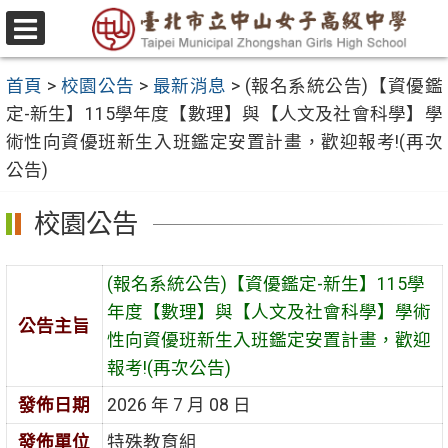
跳
至
選
主
單
首頁
>
校園公告
>
最新消息
>
(報名系統公告)【資優鑑
要
定-新生】115學年度【數理】與【人文及社會科學】學
內
術性向資優班新生入班鑑定安置計畫，歡迎報考!(再次
容
公告)
區
校園公告
(報名系統公告)【資優鑑定-新生】115學
年度【數理】與【人文及社會科學】學術
公告主旨
性向資優班新生入班鑑定安置計畫，歡迎
報考!(再次公告)
發佈日期
2026 年 7 月 08 日
發佈單位
特殊教育組