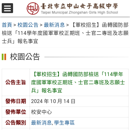
跳
至
選
主
單
首頁
>
校園公告
>
最新消息
>
【軍校招生】函轉國防部
要
檢送「114學年度國軍軍校正期班、士官二專班及志願
內
士兵」報名事宜
容
區
校園公告
【軍校招生】函轉國防部檢送「114學年
公告主旨
度國軍軍校正期班、士官二專班及志願士
兵」報名事宜
發佈日期
2024 年 10 月 14 日
發佈單位
校安中心
公告類別
最新消息
,
學生專區