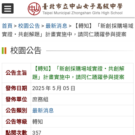
跳
至
選
主
單
首頁
>
校園公告
>
最新消息
>
【轉知】「新創採購場域
要
實證‧共創解題」計畫實施中，請同仁踴躍參與提案
內
容
校園公告
區
【轉知】「新創採購場域實證‧共創解
公告主旨
題」計畫實施中，請同仁踴躍參與提案
發佈日期
2025 年 5 月 05 日
發佈單位
庶務組
公告類別
最新消息
公告等級
轉知
點閱次數
357